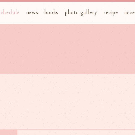
schedule
news
books
photo gallery
recipe
acce