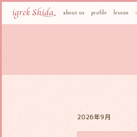
about us
profile
lesson
2026年9月