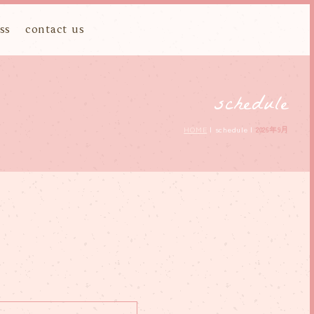
ss
contact us
schedule
HOME
| schedule |
2026年9月